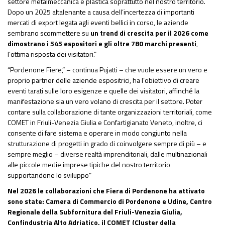
settore metalmeccanica e plastica soprattutto nel nostro territorio.
Dopo un 2025 altalenante a causa dell’incertezza di importanti
mercati di export legata agli eventi bellici in corso, le aziende
sembrano scommettere su
un trend di crescita per il 2026 come
dimostrano i 545 espositori e gli oltre 780 marchi presenti
,
l’ottima risposta dei visitatori.”
“Pordenone Fiere,” – continua Pujatti – che vuole essere un vero e
proprio partner delle aziende espositrici, ha l’obiettivo di creare
eventi tarati sulle loro esigenze e quelle dei visitatori, affinché la
manifestazione sia un vero volano di crescita per il settore. Poter
contare sulla collaborazione di tante organizzazioni territoriali, come
COMET in Friuli-Venezia Giulia e Confartigianato Veneto, inoltre, ci
consente di fare sistema e operare in modo congiunto nella
strutturazione di progetti in grado di coinvolgere sempre di più – e
sempre meglio – diverse realtà imprenditoriali, dalle multinazionali
alle piccole medie imprese tipiche del nostro territorio
supportandone lo sviluppo”
Nel 2026 le collaborazioni che Fiera di Pordenone ha attivato
sono state: Camera di Commercio di Pordenone e Udine, Centro
Regionale della Subfornitura del Friuli-Venezia Giulia,
Confindustria Alto Adriatico, il COMET (Cluster della