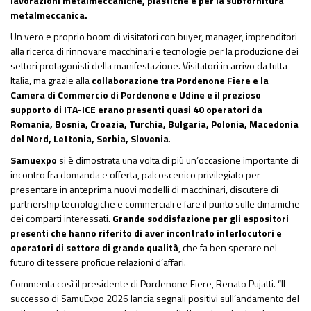
lavorazioni metalmeccaniche, plastiche e per la subfornitura
metalmeccanica.
Un vero e proprio boom di visitatori con buyer, manager, imprenditori
alla ricerca di rinnovare macchinari e tecnologie per la produzione dei
settori protagonisti della manifestazione. Visitatori in arrivo da tutta
Italia, ma grazie alla
collaborazione tra Pordenone Fiere e la
Camera di Commercio di Pordenone e Udine e il prezioso
supporto di ITA-ICE erano presenti quasi 40 operatori da
Romania, Bosnia, Croazia, Turchia, Bulgaria, Polonia, Macedonia
del Nord, Lettonia, Serbia, Slovenia
.
Samuexpo
si è dimostrata una volta di più un’occasione importante di
incontro fra domanda e offerta, palcoscenico privilegiato per
presentare in anteprima nuovi modelli di macchinari, discutere di
partnership tecnologiche e commerciali e fare il punto sulle dinamiche
dei comparti interessati.
Grande soddisfazione per gli espositori
presenti che hanno riferito di aver incontrato interlocutori e
operatori di settore di grande qualità
, che fa ben sperare nel
futuro di tessere proficue relazioni d’affari.
Commenta così il presidente di Pordenone Fiere, Renato Pujatti. “Il
successo di SamuExpo 2026 lancia segnali positivi sull’andamento del