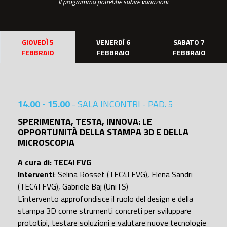
Il programma potrebbe subire variazioni.
GIOVEDÌ 5
VENERDÌ 6
SABATO 7
FEBBRAIO
FEBBRAIO
FEBBRAIO
14.00 - 15.00
- SALA INCONTRI - PAD. 5
SPERIMENTA, TESTA, INNOVA: LE
OPPORTUNITÀ DELLA STAMPA 3D E DELLA
MICROSCOPIA
A cura di: TEC4I FVG
Interventi
: Selina Rosset (TEC4I FVG), Elena Sandri
(TEC4I FVG), Gabriele Baj (UniTS)
L’intervento approfondisce il ruolo del design e della
stampa 3D come strumenti concreti per sviluppare
prototipi, testare soluzioni e valutare nuove tecnologie