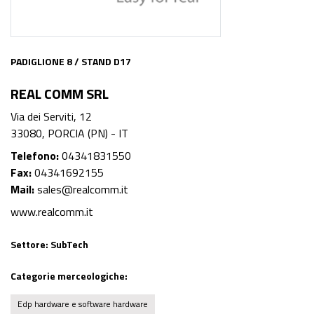
PADIGLIONE 8 / STAND D17
REAL COMM SRL
Via dei Serviti, 12
33080, PORCIA (PN) - IT
Telefono:
04341831550
Fax:
04341692155
Mail:
sales@realcomm.it
www.realcomm.it
Settore:
SubTech
Categorie merceologiche:
Edp hardware e software hardware