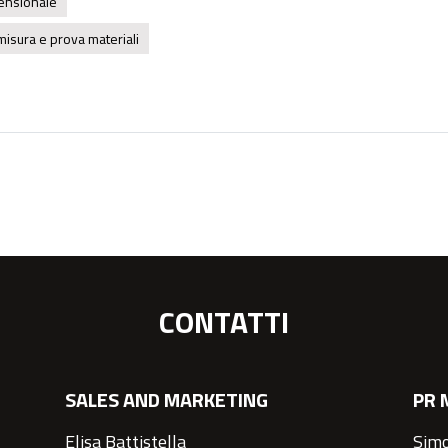
mensionale
misura e prova materiali
CONTATTI
SALES AND MARKETING
PR 
Elisa Battistella
Simo