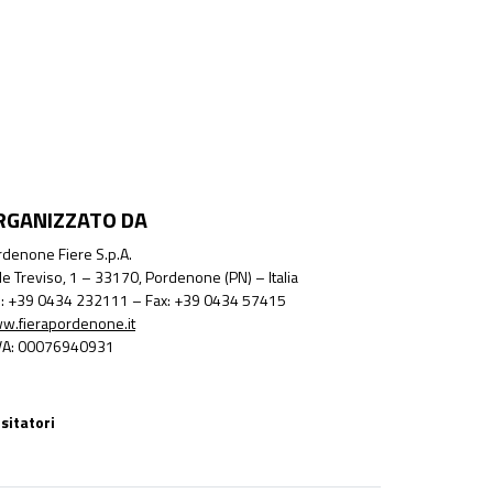
RGANIZZATO DA
denone Fiere S.p.A.
le Treviso, 1 – 33170, Pordenone (PN) – Italia
l.: +39 0434 232111 – Fax: +39 0434 57415
w.fierapordenone.it
IVA: 00076940931
sitatori