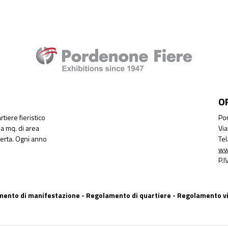
O
tiere fieristico
Por
a mq. di area
Via
perta. Ogni anno
Te
ww
P.
ento di manifestazione
-
Regolamento di quartiere
-
Regolamento vi