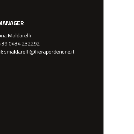
MANAGER
na Maldarelli
 +39 0434 232292
l: smaldarelli@fierapordenone.it