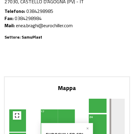
27030, CASTELLO D'AGOGNA (PV) - IT
Telefono:
0384298985
Fax:
0384298984
Mail:
enea.braghi@eurochiller.com
Settore:
SamuPlast
21B
Mappa