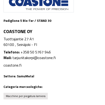
Padiglione 5 Bis-Ter / STAND 30
COASTONE OY
Tuottajantie 27 A1
60100 , Seinäjoki - FI
Telefono:
+358 50 5767 946
Mail:
tarja.riitakorpi@coastone.fi
coastone.fi
Settore:
SamuMetal
Categorie merceologiche:
Macchine per piegatura lamiera