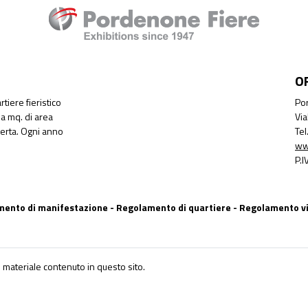
O
tiere fieristico
Por
a mq. di area
Via
perta. Ogni anno
Te
ww
P.
ento di manifestazione
-
Regolamento di quartiere
-
Regolamento vi
 materiale contenuto in questo sito.