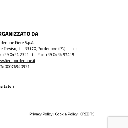
RGANIZZATO DA
denone Fiere S.p.A.
le Treviso, 1 – 33170, Pordenone (PN) – Italia
l.: +39 0434 232111 – Fax: +39 0434 57415
w.fierapordenone.it
IVA: 00076940931
sitatori
Privacy Policy
|
Cookie Policy
|
CREDITS