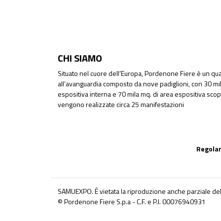
CHI SIAMO
Situato nel cuore dell’Europa, Pordenone Fiere è un quar
all’avanguardia composto da nove padiglioni, con 30 mil
espositiva interna e 70 mila mq. di area espositiva sco
vengono realizzate circa 25 manifestazioni
Regolam
SAMUEXPO. È vietata la riproduzione anche parziale del
© Pordenone Fiere S.p.a - C.F. e P.I. 00076940931