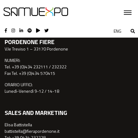
CONTATTI
ENG
PORDENONE FIERE
V.le Treviso 1 – 33170 Pordenone
NUMERI:
Tel. +39 (0)434 232111 / 232322
Fax Tel. +39 (0)434 570415
ORARIO UFFICI:
Lunedì-Venerdì 9-12 / 14-18
SALES AND MARKETING
Elisa Battistella
battistella@fierapordenone.it
Tel: +39 0434.232228