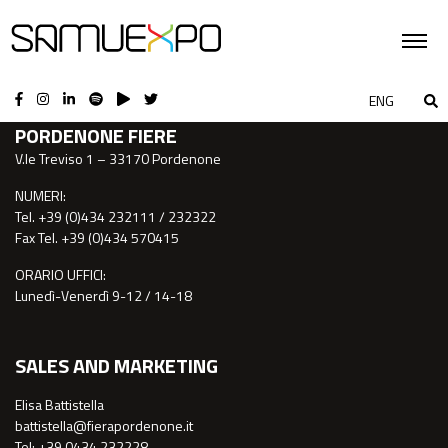
CONTATTI
ENG
PORDENONE FIERE
V.le Treviso 1 – 33170 Pordenone
NUMERI:
Tel. +39 (0)434 232111 / 232322
Fax Tel. +39 (0)434 570415
ORARIO UFFICI:
Lunedì-Venerdì 9-12 / 14-18
SALES AND MARKETING
Elisa Battistella
battistella@fierapordenone.it
Tel: +39 0434.232228