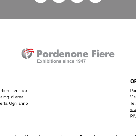
O
tiere fieristico
Por
a mq. di area
Via
perta. Ogni anno
Te
ww
P.