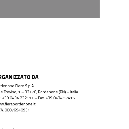
RGANIZZATO DA
denone Fiere S.p.A.
le Treviso, 1 – 33170, Pordenone (PN) – Italia
l.: +39 0434 232111 – Fax: +39 0434 57415
w.fierapordenone.it
IVA: 00076940931