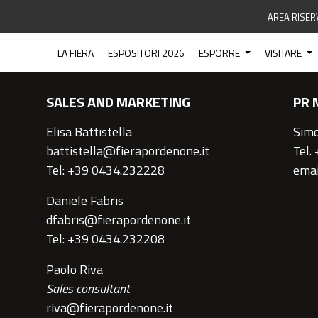
AREA RISER
CONTATTI
LA FIERA
ESPOSITORI 2026
ESPORRE
VISITARE
SALES AND MARKETING
PR 
Elisa Battistella
Simo
battistella@fierapordenone.it
Tel.
Tel: +39 0434.232228
emai
Daniele Fabris
dfabris@fierapordenone.it
Tel: +39 0434.232208
Paolo Riva
Sales consultant
riva@fierapordenone.it