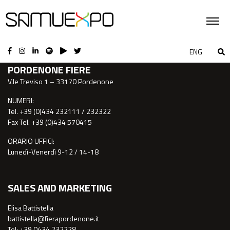
CONTATTI
ENG
PORDENONE FIERE
V.le Treviso 1 – 33170 Pordenone
NUMERI:
Tel. +39 (0)434 232111 / 232322
Fax Tel. +39 (0)434 570415
ORARIO UFFICI:
Lunedì-Venerdì 9-12 / 14-18
SALES AND MARKETING
Elisa Battistella
battistella@fierapordenone.it
Tel: +39 0434.232228