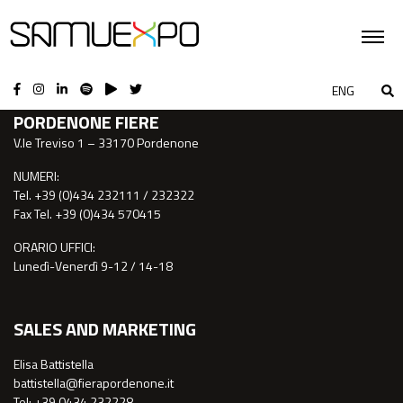
CONTATTI
ENG
PORDENONE FIERE
V.le Treviso 1 – 33170 Pordenone
NUMERI:
Tel. +39 (0)434 232111 / 232322
Fax Tel. +39 (0)434 570415
ORARIO UFFICI:
Lunedì-Venerdì 9-12 / 14-18
SALES AND MARKETING
Elisa Battistella
battistella@fierapordenone.it
Tel: +39 0434.232228