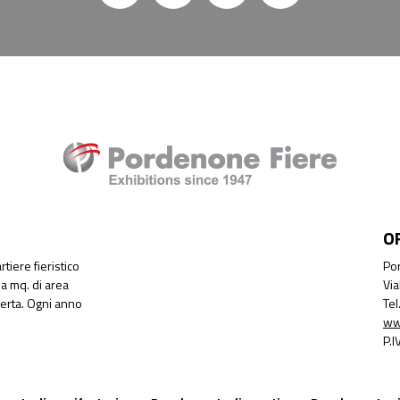
O
tiere fieristico
Por
a mq. di area
Via
perta. Ogni anno
Te
ww
P.