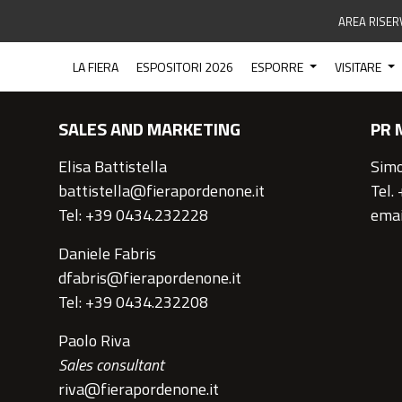
AREA RISER
CONTATTI
LA FIERA
ESPOSITORI 2026
ESPORRE
VISITARE
SALES AND MARKETING
PR 
Elisa Battistella
Simo
battistella@fierapordenone.it
Tel.
Tel: +39 0434.232228
emai
Daniele Fabris
dfabris@fierapordenone.it
Tel: +39 0434.232208
Paolo Riva
Sales consultant
riva@fierapordenone.it