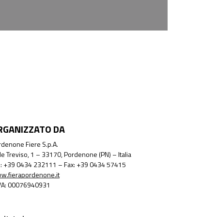
RGANIZZATO DA
denone Fiere S.p.A.
le Treviso, 1 – 33170, Pordenone (PN) – Italia
l.: +39 0434 232111 – Fax: +39 0434 57415
w.fierapordenone.it
IVA: 00076940931