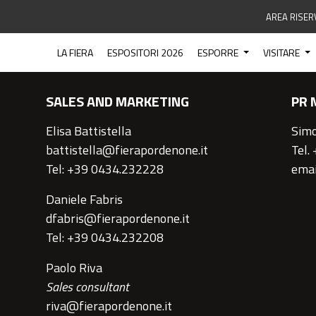
AREA RISER
CONTATTI
LA FIERA
ESPOSITORI 2026
ESPORRE
VISITARE
SALES AND MARKETING
PR 
Elisa Battistella
Simo
battistella@fierapordenone.it
Tel.
Tel: +39 0434.232228
emai
Daniele Fabris
dfabris@fierapordenone.it
Tel: +39 0434.232208
Paolo Riva
Sales consultant
riva@fierapordenone.it