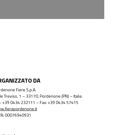
RGANIZZATO DA
denone Fiere S.p.A.
le Treviso, 1 – 33170, Pordenone (PN) – Italia
l.: +39 0434 232111 – Fax: +39 0434 57415
w.fierapordenone.it
IVA: 00076940931