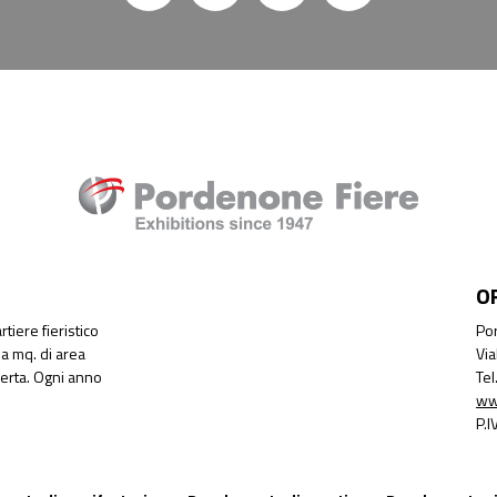
O
tiere fieristico
Por
a mq. di area
Via
perta. Ogni anno
Te
ww
P.