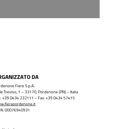
RGANIZZATO DA
denone Fiere S.p.A.
le Treviso, 1 – 33170, Pordenone (PN) – Italia
l.: +39 0434 232111 – Fax: +39 0434 57415
w.fierapordenone.it
IVA: 00076940931