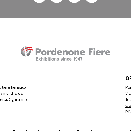
O
tiere fieristico
Por
a mq. di area
Via
perta. Ogni anno
Te
ww
P.