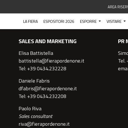
AREA RISER
CONTATTI
LA FIERA
ESPOSITORI 2026
ESPORRE
VISITARE
SALES AND MARKETING
PR 
Elisa Battistella
Simo
battistella@fierapordenone.it
Tel.
Tel: +39 0434.232228
emai
Daniele Fabris
dfabris@fierapordenone.it
Tel: +39 0434.232208
Paolo Riva
Sales consultant
riva@fierapordenone.it