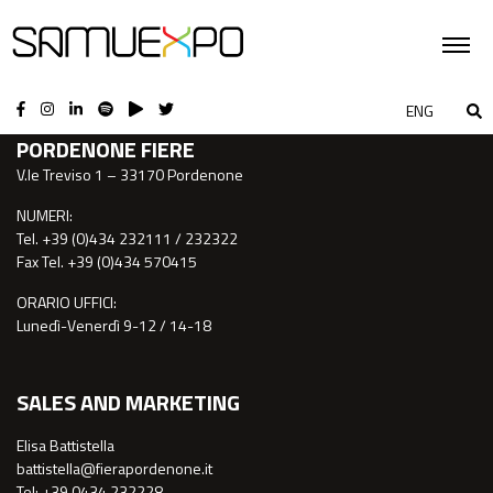
CONTATTI
ENG
PORDENONE FIERE
V.le Treviso 1 – 33170 Pordenone
NUMERI:
Tel. +39 (0)434 232111 / 232322
Fax Tel. +39 (0)434 570415
ORARIO UFFICI:
Lunedì-Venerdì 9-12 / 14-18
SALES AND MARKETING
Elisa Battistella
battistella@fierapordenone.it
Tel: +39 0434.232228