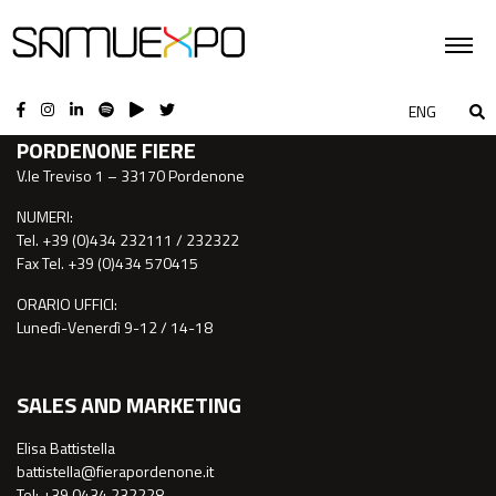
CONTATTI
ENG
PORDENONE FIERE
V.le Treviso 1 – 33170 Pordenone
NUMERI:
Tel. +39 (0)434 232111 / 232322
Fax Tel. +39 (0)434 570415
ORARIO UFFICI:
Lunedì-Venerdì 9-12 / 14-18
SALES AND MARKETING
Elisa Battistella
battistella@fierapordenone.it
Tel: +39 0434.232228