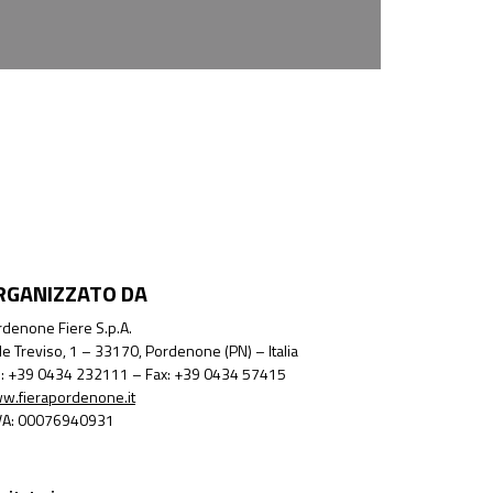
RGANIZZATO DA
denone Fiere S.p.A.
le Treviso, 1 – 33170, Pordenone (PN) – Italia
l.: +39 0434 232111 – Fax: +39 0434 57415
w.fierapordenone.it
IVA: 00076940931