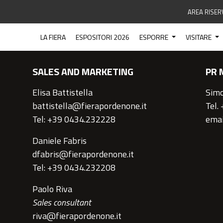
AREA RISER
CONTATTI
LA FIERA
ESPOSITORI 2026
ESPORRE
VISITARE
SALES AND MARKETING
PR 
Elisa Battistella
Simo
battistella@fierapordenone.it
Tel.
Tel: +39 0434.232228
emai
Daniele Fabris
dfabris@fierapordenone.it
Tel: +39 0434.232208
Paolo Riva
Sales consultant
riva@fierapordenone.it