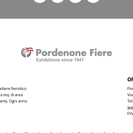
O
tiere fieristico
Por
a mq. di area
Via
perta. Ogni anno
Te
ww
P.