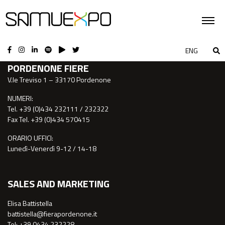
CONTATTI
ENG
PORDENONE FIERE
V.le Treviso 1 – 33170 Pordenone
NUMERI:
Tel. +39 (0)434 232111 / 232322
Fax Tel. +39 (0)434 570415
ORARIO UFFICI:
Lunedì-Venerdì 9-12 / 14-18
SALES AND MARKETING
Elisa Battistella
battistella@fierapordenone.it
Tel: +39 0434.232228