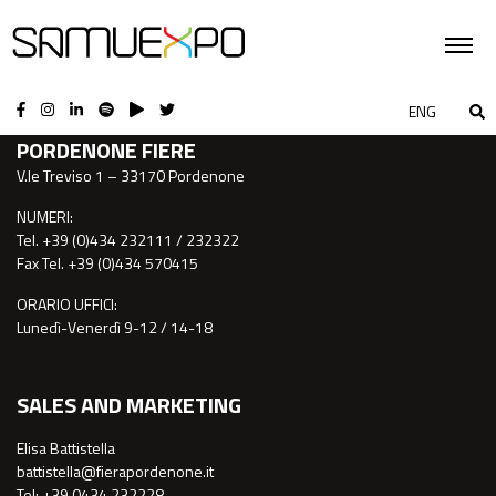
CONTATTI
ENG
PORDENONE FIERE
V.le Treviso 1 – 33170 Pordenone
NUMERI:
Tel. +39 (0)434 232111 / 232322
Fax Tel. +39 (0)434 570415
ORARIO UFFICI:
Lunedì-Venerdì 9-12 / 14-18
SALES AND MARKETING
Elisa Battistella
battistella@fierapordenone.it
Tel: +39 0434.232228