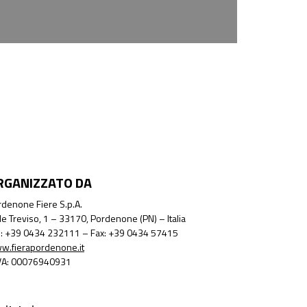
RGANIZZATO DA
denone Fiere S.p.A.
le Treviso, 1 – 33170, Pordenone (PN) – Italia
l.: +39 0434 232111 – Fax: +39 0434 57415
w.fierapordenone.it
IVA: 00076940931