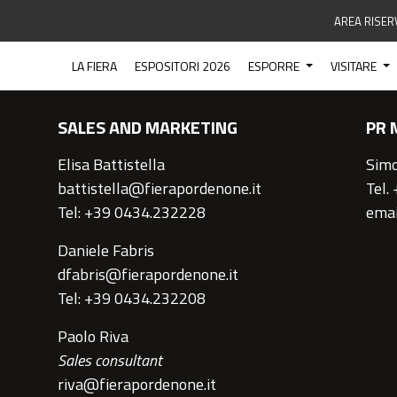
AREA RISER
CONTATTI
LA FIERA
ESPOSITORI 2026
ESPORRE
VISITARE
SALES AND MARKETING
PR 
Elisa Battistella
Simo
battistella@fierapordenone.it
Tel.
Tel: +39 0434.232228
emai
Daniele Fabris
dfabris@fierapordenone.it
Tel: +39 0434.232208
Paolo Riva
Sales consultant
riva@fierapordenone.it