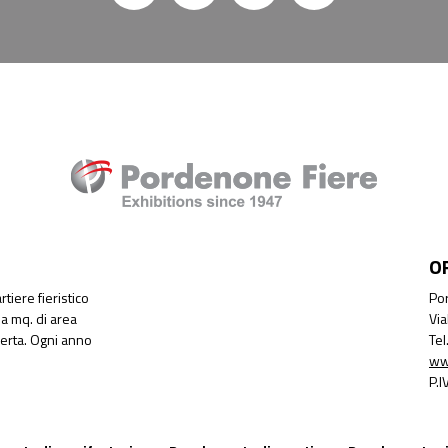
O
tiere fieristico
Por
a mq. di area
Via
perta. Ogni anno
Te
ww
P.