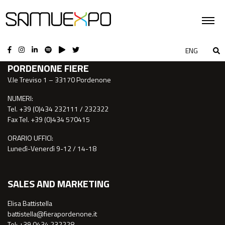
CONTATTI
ENG
PORDENONE FIERE
V.le Treviso 1 – 33170 Pordenone
NUMERI:
Tel. +39 (0)434 232111 / 232322
Fax Tel. +39 (0)434 570415
ORARIO UFFICI:
Lunedì-Venerdì 9-12 / 14-18
SALES AND MARKETING
Elisa Battistella
battistella@fierapordenone.it
Tel: +39 0434.232228