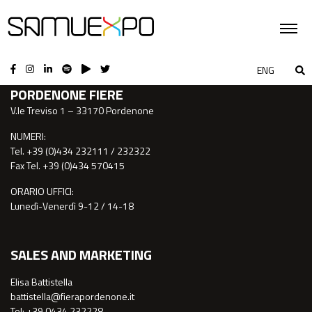
CONTATTI
ENG
PORDENONE FIERE
V.le Treviso 1 – 33170 Pordenone
NUMERI:
Tel. +39 (0)434 232111 / 232322
Fax Tel. +39 (0)434 570415
ORARIO UFFICI:
Lunedì-Venerdì 9-12 / 14-18
SALES AND MARKETING
Elisa Battistella
battistella@fierapordenone.it
Tel: +39 0434.232228